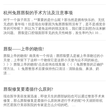
杭州兔唇唇裂的手术方法及注意事项
对于一个孩子而言，**重要的是什么呢？那当然是拥有快乐的、无忧
无虑的 童年啦！但是现在却要因为兔唇唇裂而没有了，是不是感觉非
常的可怜呢？ 所以为了避免这样的情况发生，我们要立刻想办法来解
决问题。 唇裂是口腔颌面部常见的先天性畸形，发生率约为1:10....
唇裂——上帝的吻痕!
唇裂上帝的吻痕! 南美有一个传说：唇腭裂婴儿是被上帝亲吻过的小
天使，上帝留下了这样一个吻痕它是这群小天使与众不同的标志。
》》》唇裂上帝的吻痕!点击咨询在线客服《《《 兔唇整形的正确护
理方法。 1. 兔唇整形术后要保持伤口清洁：清除血痂、鼻涕、奶
渍....
唇裂修复要遵循什么原则?
现在医学美容发展迅速，即使天生的唇部缺陷也可以通过整形手术来
修复，那么唇裂修复是遵循什么原则来进行手术的呢?今天就听听杭
州艺星医疗美容医院的专家是怎么介绍的吧。 ....