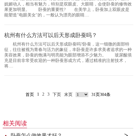
妩媚动人，相当有魅力，特别是双眼皮、大眼睛，会使卧蚕的修饰效
果更加明显。 卧蚕的重要性? 在美学上，卧蚕加上双眼皮是
能塑造"电眼美女"的，一般认为漂亮的眼睛....
杭州有什么方法可以后天形成卧蚕吗？
杭州有什么方法可以后天形成卧蚕吗?卧蚕，这一细微的面部特
征，往往被视为青春与活力的象征，丰卧蚕是许多求美者追求的一种
美容效果，卧蚕的饱满与明亮能为眼部增添不少魅力。 玻尿酸填
充是目前非常受欢迎的一种卧蚕形成方式，通过精准的注射技术，
将....
1
2
3
首页
下页
末页
31页304条
相关阅读
卧蚕怎么做效果才好？