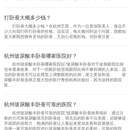
打卧蚕大概多少钱？
打卧蚕大概多少钱？在杭州艺星，作为一位资深医美人，身边不
少人向我打听打卧蚕的价格。说实话，每次被问到这个问题，我都知
道大家既想拥有灵动的卧蚕，又担心花冤枉钱。但卧蚕注射....
杭州玻尿酸丰卧蚕哪家医院好？
杭州玻尿酸丰卧蚕哪家医院好?玻尿酸丰卧蚕对于改善眼部比例
也有显著效果，对于一些眼距较宽或眼部比例不够协调的人来说，适
当的卧蚕填充可以在视觉上调整眼部的比例，使之更加和谐。 玻
尿酸丰卧蚕选择正规大型的医疗整形机构比较好，因为这样的医院
医....
杭州玻尿酸丰卧蚕可靠的医院？
杭州玻尿酸丰卧蚕可靠的医院?玻尿酸丰卧蚕效果很好，通过注
射的方式将玻尿酸填充到卧蚕处，填充后的卧蚕不仅美观，还能够提
升面部的亲和力，饱满的卧蚕让人看起来更加友善和容易接近。
选择一家可靠的医院进行玻尿酸丰卧蚕是非常必要的，可靠的医院