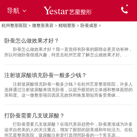
导航
杭州整形医院
>
微整形美容
>
精细塑形
>
卧蚕成形
>
卧蚕怎么做效果才好？
卧蚕怎么做效果才好？我一直觉得有卧蚕的眼睛会更灵动有神，
所以对做卧蚕很感兴趣，特意去杭州艺星了解怎么做效果才好。....
注射玻尿酸填充卧蚕一般多少钱？
注射玻尿酸填充卧蚕一般多少钱？在杭州艺星整形医院，许多人
选择通过注射玻尿酸来填充卧蚕，以提升眼部的立体感和整体面部的
亲和度。这一微整形项目因其见效快和恢复期短而备受青睐....
打卧蚕需要几支玻尿酸？
打卧蚕需要几支玻尿酸？在现代美容趋势中，卧蚕逐渐成为许多
追求自然美的人的关注重点，增加了眼部的甜美感和年轻活力。在杭
州艺星整形医院，玻尿酸注射是打造理想卧蚕的一个常见选....